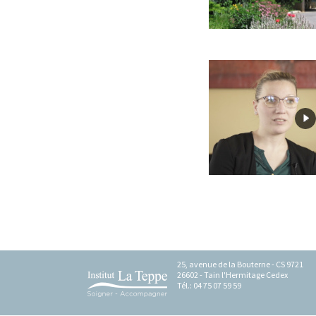
On peut y déposer quoi ?
Comment ça marche ?
Infos pratiques
25, avenue de la Bouterne - CS 9721
26602 - Tain l'Hermitage Cedex
Tél.: 04 75 07 59 59