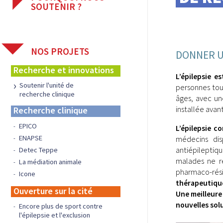
SOUTENIR ?
S'engager dans une aventure
médicale et humaine...
Les bonnes raisons
NOS PROJETS
de faire un don
DONNER U
Recherche et innovations
L’épilepsie e
Soutenir l'unité de
personnes tou
recherche clinique
âges, avec un
installée avant
Recherche clinique
EPICO
L’épilepsie c
ENAPSE
médecins dis
antiépileptiq
Detec Teppe
malades ne r
La médiation animale
pharmaco-rési
Icone
thérapeutiqu
Ouverture sur la cité
Une meilleure
nouvelles solu
Encore plus de sport contre
l'épilepsie et l'exclusion