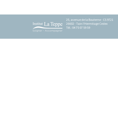
25, avenue de la Bouterne - CS 9721
26602 - Tain l'Hermitage Cedex
Tél.: 04 75 07 59 59