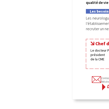
qualité de vi
Les besoin
Les neurologu
l’établissemen
recruter un ne
Chef d
Le docteur P
président
de la CME
Contac
Mécén