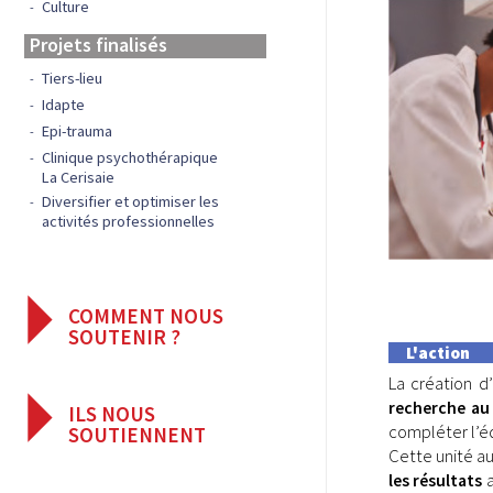
Culture
Projets finalisés
Tiers-lieu
Idapte
Epi-trauma
Clinique psychothérapique
La Cerisaie
Diversifier et optimiser les
activités professionnelles
COMMENT NOUS
SOUTENIR ?
L'action
Faire un don
La création d
Les avantages fiscaux
recherche au 
ILS NOUS
compléter l’é
SOUTIENNENT
Cette unité a
a
les résultats