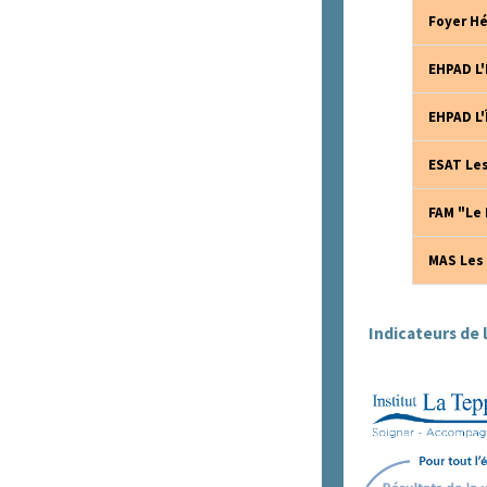
Foyer H
EHPAD L
EHPAD L'
ESAT Les
FAM "Le 
MAS Les 
Indicateurs de 