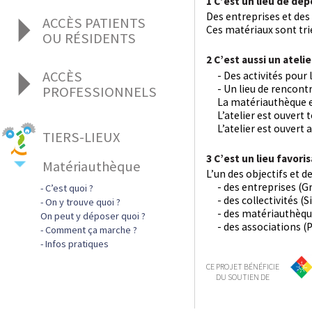
1 C’est un lieu de dép
Nos offres d’emploi
Des entreprises et des
ACCÈS PATIENTS
Zoom sur nos métiers
Ces matériaux sont triés
Notre projet social
OU RÉSIDENTS
2 C’est aussi un ateli
La Teppe en bref
ACCÈS
Les structures de La Teppe
- Des activités pour l
- Un lieu de rencontre
PROFESSIONNELS
Centre de Lutte contre L'Épilepsie
Prise de rendez-vous
La matériauthèque es
Admissions
Clinique psychothérapique La Cerisaie
La Teppe en bref
L’atelier est ouvert t
Qualité des soins
ESAT
Admissions
L’atelier est ouvert 
Contact
EA
TIERS-LIEUX
Recrutement, offres d'emploi
Foyer d'hébergement
Appels d'offres
3 C’est un lieu favori
Matériauthèque
Foyer Appartement
Informations, contact
L’un des objectifs et d
FAM - Foyer d'Accueil Médicalisé
- des entreprises (G
C’est quoi ?
MAS Les Collines
- des collectivités (S
On y trouve quoi ?
SAVS
- des matériauthèque
On peut y déposer quoi ?
EHPAD « L'Hermitage »
- des associations (P
Comment ça marche ?
EHPAD « L'Île Fleurie »
Infos pratiques
CE PROJET BÉNÉFICIE
DU SOUTIEN DE