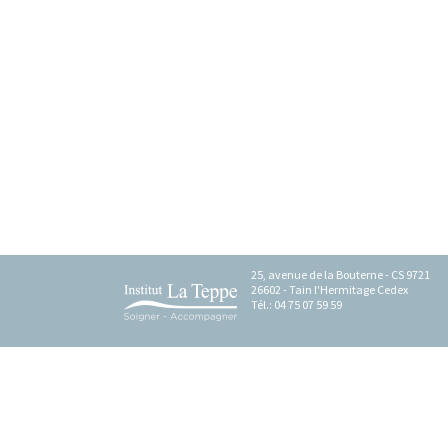
25, avenue de la Bouterne - CS 9721
26602 - Tain l'Hermitage Cedex
Tél.: 04 75 07 59 59