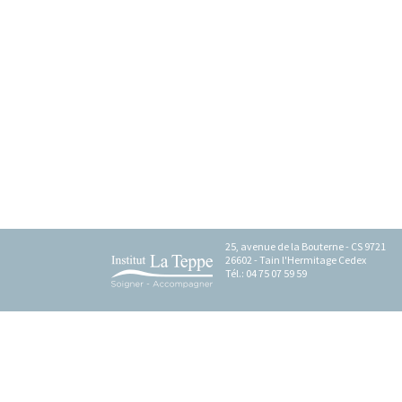
Foyer H
EHPAD L
EHPAD L'
ESAT Les
FAM "Le 
MAS Les 
25, avenue de la Bouterne - CS 9721
26602 - Tain l'Hermitage Cedex
Tél.: 04 75 07 59 59