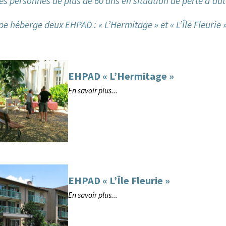
les personnes de plus de 60 ans en situation de perte d’a
ppe héberge deux EHPAD : « L’Hermitage » et « L’Île Fleurie 
EHPAD « L’Hermitage »
En savoir plus...
EHPAD « L’Île Fleurie »
En savoir plus...