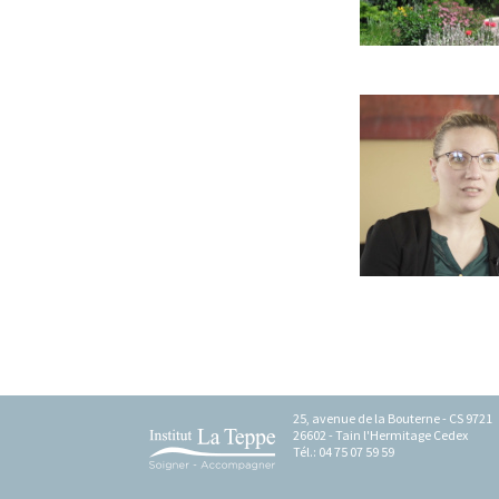
On peut y déposer quoi ?
Comment ça marche ?
Infos pratiques
25, avenue de la Bouterne - CS 9721
26602 - Tain l'Hermitage Cedex
Tél.: 04 75 07 59 59