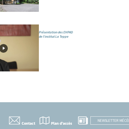
Présentation des EHPAD
de l'institut La Teppe
NEWSLETTER MÉC