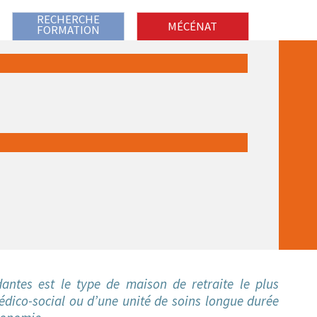
RECHERCHE
MÉCÉNAT
FORMATION
ERGEMENT ET APPARTEMENT
ement « Les Oliviers »
ent « Les Lavandes - Le Galium »
ntes est le type de maison de retraite le plus
édico-social ou d’une unité de soins longue durée