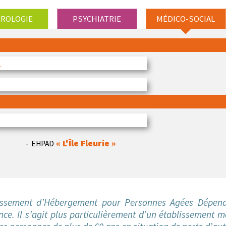
ROLOGIE
PSYCHIATRIE
MÉDICO-SOCIAL
L
EA
de par le Travail
- Entreprise Adaptée
FOYERS D'HÉB
c-En-Ciel - Le Patio »
Foyer d'héberg
Les Collines »
Foyer Appartem
la Vie Sociale
« L'Île Fleurie »
EHPAD
issement d’Hébergement pour Personnes Agées Dépenda
ce. Il s’agit plus particulièrement d’un établissement m