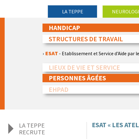
LA TEPPE
NEUROLOG
HANDICAP
STRUCTURES DE TRAVAIL
ESAT
- Etablissement et Service d'Aide par le
LIEUX DE VIE ET SERVICE
PERSONNES ÂGÉES
FAM
- Foyer d'Accueil Médicalisé « Arc-En-Ciel
MAS
- Maison d'Accueil Spécialisée « Les Coll
EHPAD
SAVS
- Service d'Accompagnement à la Vie S
« L'Hermitage »
EHPAD
ESAT « LES ATE
LA TEPPE
RECRUTE