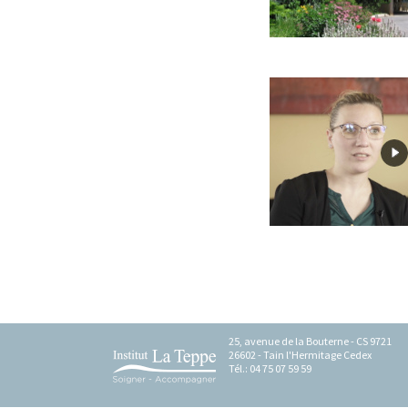
On peut y déposer quoi ?
Comment ça marche ?
Infos pratiques
25, avenue de la Bouterne - CS 9721
26602 - Tain l'Hermitage Cedex
Tél.: 04 75 07 59 59