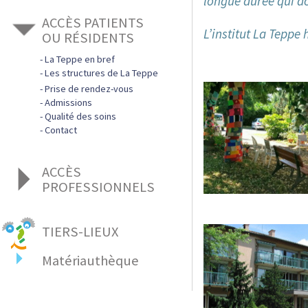
longue durée qui ac
Nos offres d’emploi
ACCÈS PATIENTS
Zoom sur nos métiers
L’institut La Teppe 
Notre projet social
OU RÉSIDENTS
La Teppe en bref
Les structures de La Teppe
Centre de Lutte contre L'Épilepsie
Prise de rendez-vous
Admissions
Clinique psychothérapique La Cerisaie
Qualité des soins
ESAT
Contact
EA
Foyer d'hébergement
Foyer Appartement
ACCÈS
FAM - Foyer d'Accueil Médicalisé
PROFESSIONNELS
MAS Les Collines
SAVS
La Teppe en bref
EHPAD « L'Hermitage »
Admissions
TIERS-LIEUX
Recrutement, offres d'emploi
EHPAD « L'Île Fleurie »
Appels d'offres
Matériauthèque
Informations, contact
C’est quoi ?
On y trouve quoi ?