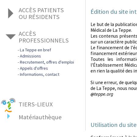
Nos offres d’emploi
ACCÈS PATIENTS
Zoom sur nos métiers
Édition du site i
Notre projet social
OU RÉSIDENTS
Le but de la publicatio
La Teppe en bref
Médical de La Teppe.
ACCÈS
Les structures de La Teppe
Les contenus présents
PROFESSIONNELS
Centre de Lutte contre L'Épilepsie
Prise de rendez-vous
sur un caractère public
Admissions
Clinique psychothérapique La Cerisaie
Le financement de l'éd
La Teppe en bref
Qualité des soins
ESAT
financement extérieur 
Admissions
Contact
Toutes les informat
EA
Recrutement, offres d'emploi
l'Établissement Médica
Foyer d'hébergement
Appels d'offres
en rien la qualité des 
Foyer Appartement
Informations, contact
FAM - Foyer d'Accueil Médicalisé
Si une erreur, de quelq
MAS Les Collines
de La Teppe, nous nous
SAVS
teppe.org
EHPAD « L'Hermitage »
TIERS-LIEUX
EHPAD « L'Île Fleurie »
Matériauthèque
Utilisation du si
C’est quoi ?
On y trouve quoi ?