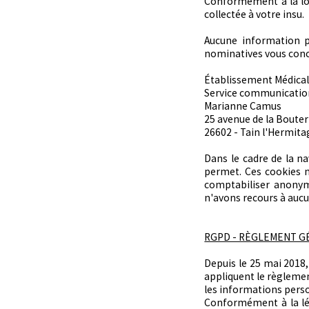
Conformément à la loi
On peut y déposer quoi ?
collectée à votre insu.
Comment ça marche ?
Infos pratiques
Aucune information pe
nominatives vous conce
Établissement Médical
Service communicatio
Marianne Camus
25 avenue de la Boute
26602 - Tain l'Hermita
Dans le cadre de la na
permet. Ces cookies n
comptabiliser anonyme
n'avons recours à aucu
RGPD - RÈGLEMENT GÉ
Depuis le 25 mai 2018,
appliquent le règlemen
les informations pers
Conformément à la lég