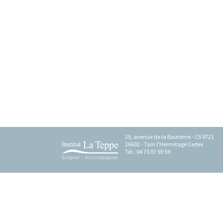
Foyer H
EHPAD L
EHPAD L'
ESAT Les
FAM "Le 
MAS Les 
25, avenue de la Bouterne - CS 9721
26602 - Tain l'Hermitage Cedex
Tél.: 04 75 07 59 59