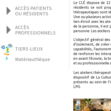
Nos offres d’emploi
Le CLÉ dispose de 12 
résidents se voit pro
ACCÈS PATIENTS
Zoom sur nos métiers
thérapeutiques sont id
Notre projet social
OU RÉSIDENTS
Une ou plusieurs activi
lien étroit avec les a
La Teppe en bref
de la personne, il est 
ACCÈS
Les structures de La Teppe
personne. Les ateliers
PROFESSIONNELS
Centre de Lutte contre L'Épilepsie
Prise de rendez-vous
Admissions
Clinique psychothérapique La Cerisaie
L’objectif général des
La Teppe en bref
Qualité des soins
ESAT
d’isolement, de créer
Admissions
Contact
EA
TIERS-LIEUX
capabilités, l’autonom
Recrutement, offres d'emploi
Foyer d'hébergement
de renforcer les inter
Appels d'offres
en avant l’écoute, la b
Matériauthèque
Foyer Appartement
Informations, contact
et ou professionnelle d
FAM - Foyer d'Accueil Médicalisé
C’est quoi ?
MAS Les Collines
On y trouve quoi ?
Les ateliers thérapeuti
SAVS
On peut y déposer quoi ?
dispositif de La Cultu
EHPAD « L'Hermitage »
présents au sein de l’
Comment ça marche ?
EHPAD « L'Île Fleurie »
LPO.
Infos pratiques