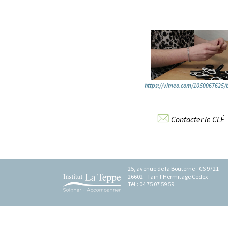
https://vimeo.com/1050067625
Contacter le CLÉ
25, avenue de la Bouterne - CS 9721
26602 - Tain l'Hermitage Cedex
Tél.: 04 75 07 59 59