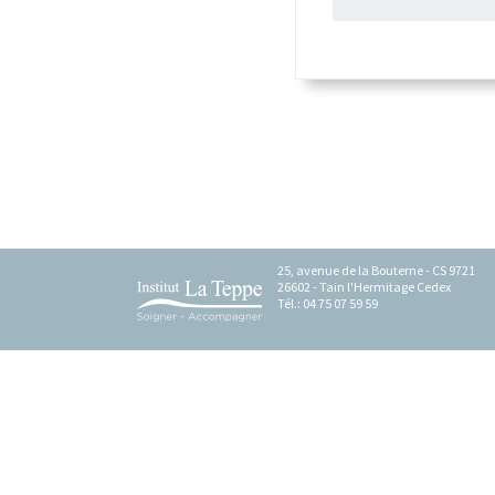
On peut y déposer quoi ?
Comment ça marche ?
Infos pratiques
25, avenue de la Bouterne - CS 9721
26602 - Tain l'Hermitage Cedex
Tél.: 04 75 07 59 59