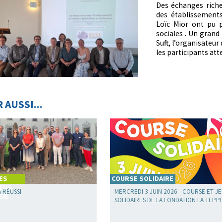
Des échanges riche
des établissements
Loïc Mior ont pu p
sociales . Un grand
Suft, l’organisateur
les participants at
R AUSSI...
ES
COURSE SOLIDAIRE
ENS
 RÉUSSI
MERCREDI 3 JUIN 2026 - COURSE ET J
SIE
SOLIDAIRES DE LA FONDATION LA TEPP